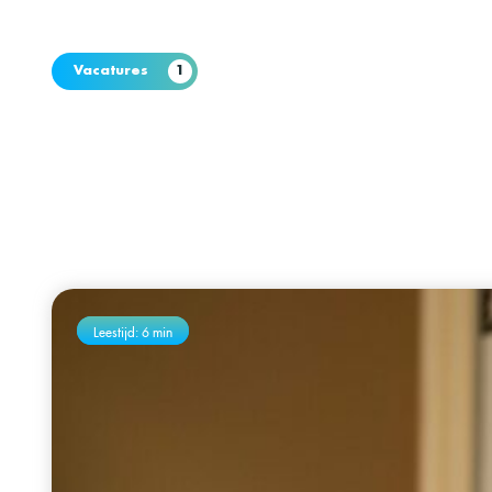
Vacatures
1
Leestijd: 6 min